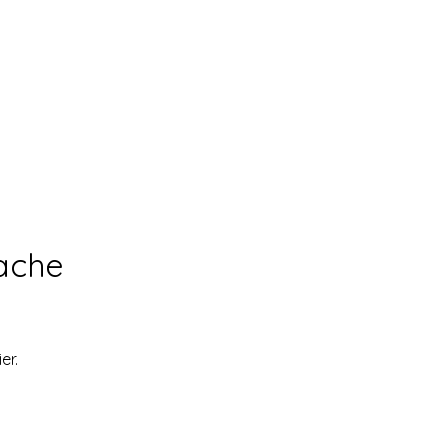
rache
er.